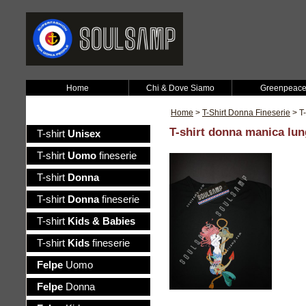
Home
Chi & Dove Siamo
Greenpeac
Home
>
T-Shirt Donna Fineserie
> T
T-shirt donna manica lu
T-shirt
Unisex
T-shirt
Uomo
fineserie
T-shirt
Donna
T-shirt
Donna
fineserie
T-shirt
Kids & Babies
T-shirt
Kids
fineserie
Felpe
Uomo
Felpe
Donna