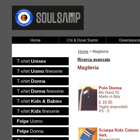
Home
Chi & Dove Siamo
Greenpeac
Home
> Maglieria
Ricerca avanzata
T-shirt
Unisex
Maglieria
T-shirt
Uomo
fineserie
T-shirt
Donna
Polo Donna
T-shirt
Donna
fineserie
Blu Navy 55
Made in Italy
T-shirt
Kids & Babies
€ 19.00
Taglie disponibili:
T-shirt
Kids
fineserie
XS
-
S
Felpe
Uomo
Sciarpa Kids Cotone
Felpe
Donna
Vert.
Blucerchiato