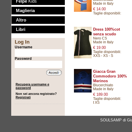
Felpe
Kids
Made in Italy
€ 14.00
Maglieria
Taglie disponibili:
Altro
Libri
Dress 100%cot
senza scudo
Nero CS
Log In
Made in Italy
Username
€ 19.00
Taglie disponibili:
XXS
-
XS
-
S
Password
Giacca Gran
Commodoro 100%
Merinos
Recupera username e
Blucerchiato
password
Made in Italy
Non sei ancora registrato?
€ 189.00
Registrati
Taglie disponibili:
t XS
SOULSAMP di Giul