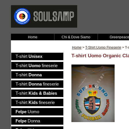
Home
Chi & Dove Siamo
Greenpeac
Home
>
T-Shirt Uomo Fineserie
> T-
T-shirt Uomo Organic Cl
T-shirt
Unisex
T-shirt
Uomo
fineserie
T-shirt
Donna
T-shirt
Donna
fineserie
T-shirt
Kids & Babies
T-shirt
Kids
fineserie
Felpe
Uomo
Felpe
Donna