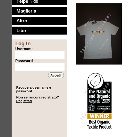
Felpe
Kids
Maglieria
Altro
Libri
Log In
Username
Password
Recupera username e
password
Non sei ancora registrato?
Registrati