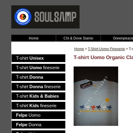
Home
Chi & Dove Siamo
Greenpeac
Home
>
T-Shirt Uomo Fineserie
> T-
T-shirt Uomo Organic Cl
T-shirt
Unisex
T-shirt
Uomo
fineserie
T-shirt
Donna
T-shirt
Donna
fineserie
T-shirt
Kids & Babies
T-shirt
Kids
fineserie
Felpe
Uomo
Felpe
Donna