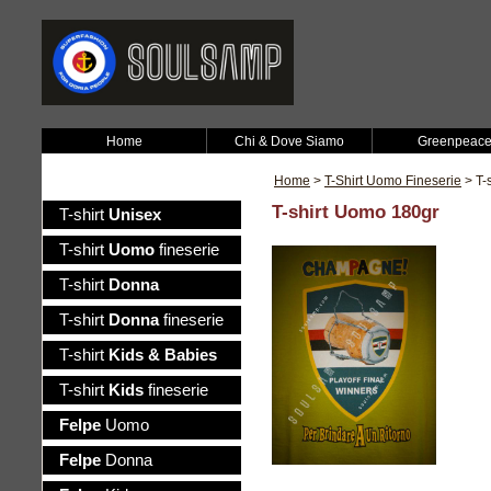
Home
Chi & Dove Siamo
Greenpeac
Home
>
T-Shirt Uomo Fineserie
> T-
T-shirt Uomo 180gr
T-shirt
Unisex
T-shirt
Uomo
fineserie
T-shirt
Donna
T-shirt
Donna
fineserie
T-shirt
Kids & Babies
T-shirt
Kids
fineserie
Felpe
Uomo
Felpe
Donna