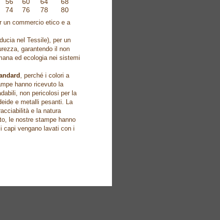
56
60
64
68
74
76
78
80
er un commercio etico e a
ducia nel Tessile), per un
curezza, garantendo il non
umana ed ecologia nei sistemi
tandard
, perché i colori a
tampe hanno ricevuto la
abili, non pericolosi per la
deide e metalli pesanti. La
acciabilità e la natura
sto, le nostre stampe hanno
 i capi vengano lavati con i