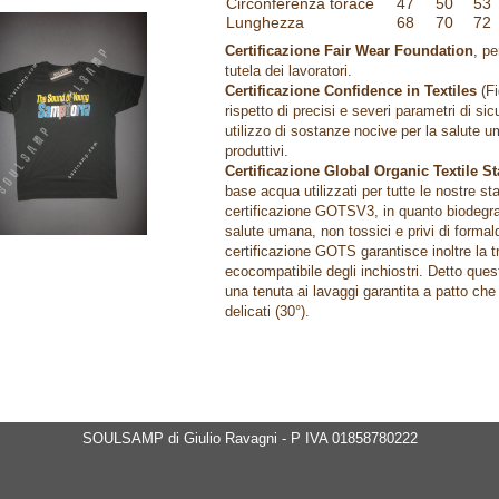
Circonferenza torace
47
50
53
Lunghezza
68
70
72
Certificazione Fair Wear Foundation
, p
tutela dei lavoratori.
Certificazione Confidence in Textiles
(Fi
rispetto di precisi e severi parametri di si
utilizzo di sostanze nocive per la salute 
produttivi.
Certificazione Global Organic Textile S
base acqua utilizzati per tutte le nostre s
certificazione GOTSV3, in quanto biodegrad
salute umana, non tossici e privi di formal
certificazione GOTS garantisce inoltre la tr
ecocompatibile degli inchiostri. Detto que
una tenuta ai lavaggi garantita a patto che
delicati (30°).
SOULSAMP di Giulio Ravagni - P IVA 01858780222