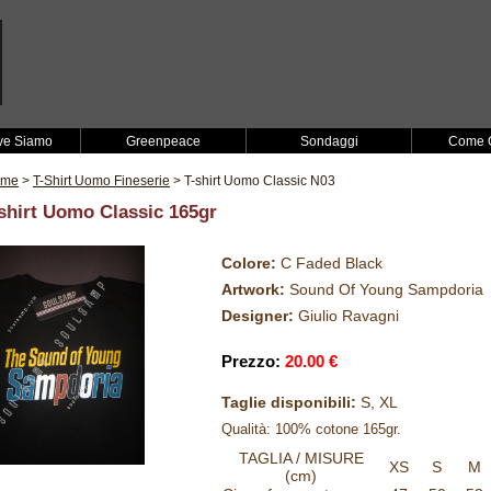
ve Siamo
Greenpeace
Sondaggi
Come O
ome
>
T-Shirt Uomo Fineserie
> T-shirt Uomo Classic N03
shirt Uomo Classic 165gr
Colore:
C Faded Black
Artwork:
Sound Of Young Sampdoria
Designer:
Giulio Ravagni
Prezzo:
20.00 €
Taglie disponibili:
S, XL
Qualità: 100% cotone 165gr.
TAGLIA / MISURE
XS
S
M
(cm)