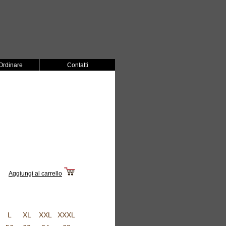
rdinare
Contatti
Aggiungi al carrello
L
XL
XXL
XXXL