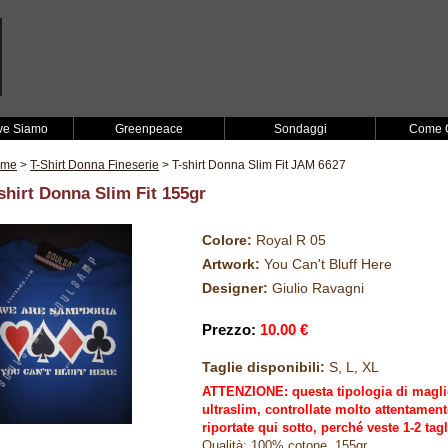
ve Siamo
Greenpeace
Sondaggi
Come O
ome
>
T-Shirt Donna Fineserie
> T-shirt Donna Slim Fit JAM 6627
shirt Donna Slim Fit 155gr
Colore:
Royal R 05
Artwork:
You Can't Bluff Here
Designer:
Giulio Ravagni
Prezzo:
10.00 €
Taglie disponibili:
S, L, XL
ATTENZIONE: questa tipologia di magliet
ultraslim, controllate molto attentament
riportate qui sotto, perché veste 1-2 tag
Qualità: 100% cotone, 155gr.