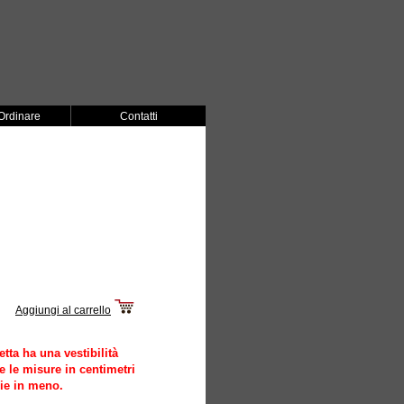
rdinare
Contatti
Aggiungi al carrello
ta ha una vestibilità
e le misure in centimetri
lie in meno.