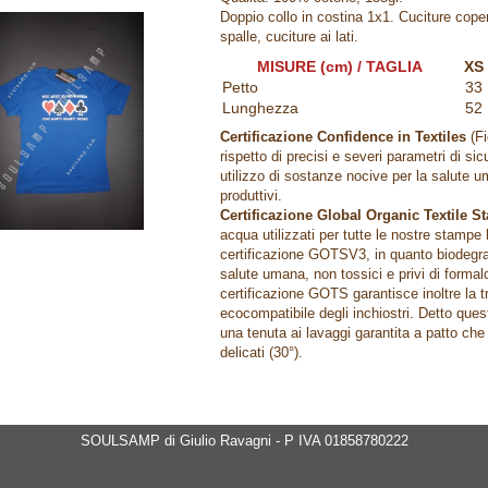
Doppio collo in costina 1x1. Cuciture copert
spalle, cuciture ai lati.
MISURE (cm) / TAGLIA
XS
Petto
33
Lunghezza
52
Certificazione Confidence in Textiles
(F
rispetto di precisi e severi parametri di si
utilizzo di sostanze nocive per la salute 
produttivi.
Certificazione Global Organic Textile S
acqua utilizzati per tutte le nostre stampe
certificazione GOTSV3, in quanto biodegrad
salute umana, non tossici e privi di formal
certificazione GOTS garantisce inoltre la tr
ecocompatibile degli inchiostri. Detto que
una tenuta ai lavaggi garantita a patto che
delicati (30°).
SOULSAMP di Giulio Ravagni - P IVA 01858780222