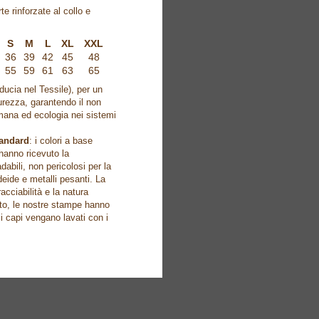
e rinforzate al collo e
S
M
L
XL
XXL
36
39
42
45
48
55
59
61
63
65
iducia nel Tessile), per un
curezza, garantendo il non
umana ed ecologia nei sistemi
tandard
: i colori a base
 hanno ricevuto la
abili, non pericolosi per la
deide e metalli pesanti. La
acciabilità e la natura
sto, le nostre stampe hanno
 i capi vengano lavati con i